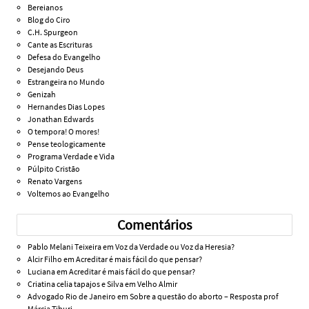
Bereianos
Blog do Ciro
C.H. Spurgeon
Cante as Escrituras
Defesa do Evangelho
Desejando Deus
Estrangeira no Mundo
Genizah
Hernandes Dias Lopes
Jonathan Edwards
O tempora! O mores!
Pense teologicamente
Programa Verdade e Vida
Púlpito Cristão
Renato Vargens
Voltemos ao Evangelho
Comentários
Pablo Melani Teixeira
em
Voz da Verdade ou Voz da Heresia?
Alcir Filho
em
Acreditar é mais fácil do que pensar?
Luciana
em
Acreditar é mais fácil do que pensar?
Criatina celia tapajos e Silva
em
Velho Almir
Advogado Rio de Janeiro
em
Sobre a questão do aborto – Resposta prof
Márcia Tiburi