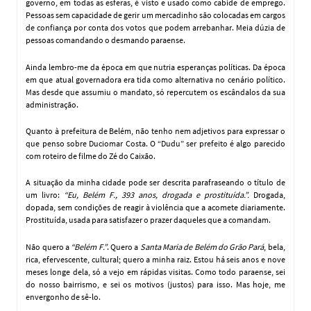
governo, em todas as esferas, é visto e usado como cabide de emprego.
Pessoas sem capacidade de gerir um mercadinho são colocadas em cargos
de confiança por conta dos votos que podem arrebanhar. Meia dúzia de
pessoas comandando o desmando paraense.
Ainda lembro-me da época em que nutria esperanças políticas. Da época
em que atual governadora era tida como alternativa no cenário político.
Mas desde que assumiu o mandato, só repercutem os escândalos da sua
administração.
Quanto à prefeitura de Belém, não tenho nem adjetivos para expressar o
que penso sobre Duciomar Costa. O “Dudu” ser prefeito é algo parecido
com roteiro de filme do Zé do Caixão.
A situação da minha cidade pode ser descrita parafraseando o título de
um livro:
“Eu, Belém F., 393 anos, drogada e prostituída.”.
Drogada,
dopada, sem condições de reagir à violência que a acomete diariamente.
Prostituída, usada para satisfazer o prazer daqueles que a comandam.
Não quero a
“Belém F.”
. Quero a
Santa Maria de Belém do Grão Pará
, bela,
rica, efervescente, cultural; quero a minha raiz. Estou há seis anos e nove
meses longe dela, só a vejo em rápidas visitas. Como todo paraense, sei
do nosso bairrismo, e sei os motivos (justos) para isso. Mas hoje, me
envergonho de sê-lo.