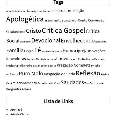
Tags
animais de estimação
Aborto
Abílio Santana
Agenor Duque
Apologética
argumentos
Conto
Conversão
Carvalho Jr
Crítica Gospel
Cristo
Crítica
Cristianismo
Devocional
Envelhecendo
Social
Damares
Esquenta
Fé
Família
Humor
igreja
Inovações
Ficção
homens de honra
Louvor
Inovadoras
Jacinto Manto
liberdade
Maior Troféu
Marco Feliciano
Pregação Completa
Música
Opinião
Pedro Bial
Piadinha besta
Priscila
Reflexão
Puro Mofo
Rasgação de Seda
Alcântara
Regina
Saudades
relacionamento
Casé
Sabedoria da Vovó
Ton Carfi
valores
Vergonha Alheia
Lista de Links
Apenas 1
Arte de Chocar