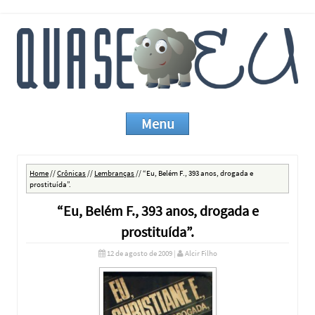
Quase Eu
Menu
Skip to content
Home
//
Crônicas
//
Lembranças
//
“Eu, Belém F., 393 anos, drogada e
prostituída”.
“Eu, Belém F., 393 anos, drogada e
prostituída”.
12 de agosto de 2009
|
Alcir Filho